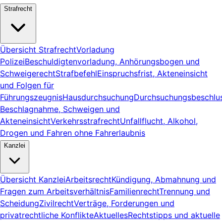
Strafrecht
Übersicht Strafrecht
Vorladung
Polizei
Beschuldigtenvorladung, Anhörungsbogen und
Schweigerecht
Strafbefehl
Einspruchsfrist, Akteneinsicht
und Folgen für
Führungszeugnis
Hausdurchsuchung
Durchsuchungsbeschlus
Beschlagnahme, Schweigen und
Akteneinsicht
Verkehrsstrafrecht
Unfallflucht, Alkohol,
Drogen und Fahren ohne Fahrerlaubnis
Kanzlei
Übersicht Kanzlei
Arbeitsrecht
Kündigung, Abmahnung und
Fragen zum Arbeitsverhältnis
Familienrecht
Trennung und
Scheidung
Zivilrecht
Verträge, Forderungen und
privatrechtliche Konflikte
Aktuelles
Rechtstipps und aktuelle